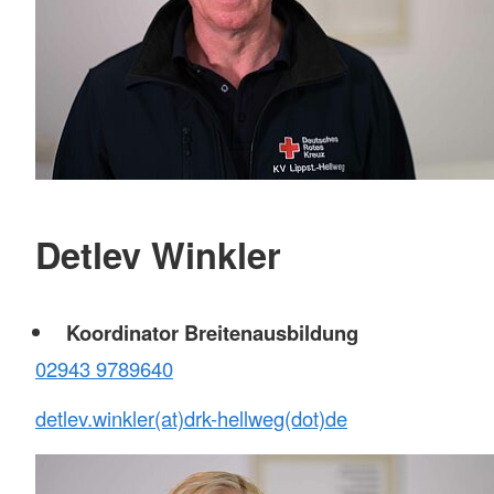
Detlev Winkler
Koordinator Breitenausbildung
02943 9789640
detlev.winkler(at)drk-hellweg(dot)de