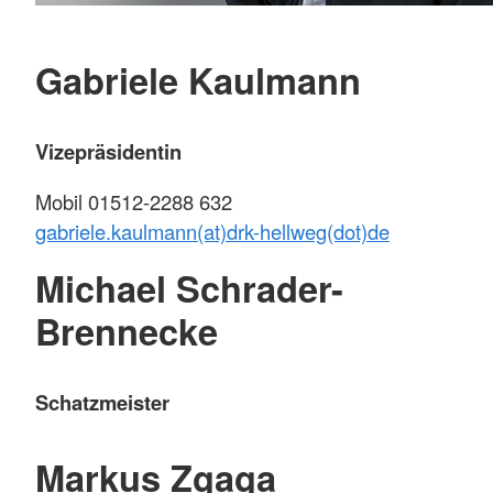
Gabriele Kaulmann
Vizepräsidentin
Mobil 01512-2288 632
gabriele.kaulmann(at)drk-hellweg(dot)de
Michael Schrader-
Brennecke
Schatzmeister
Markus Zgaga