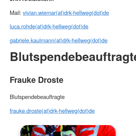
Mail:
vivian.wiemar(at)drk-hellweg(dot)de
luca.rohde(at)drk-hellweg(dot)de
gabriele.kaulmann(at)drk-hellweg(dot)de
Blutspendebeauftragt
Frauke Droste
Blutspendebeauftragte
frauke.droste(at)drk-hellweg(dot)de