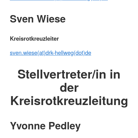
Sven Wiese
Kreisrotkreuzleiter
sven.wiese(at)drk-hellweg(dot)de
Stellvertreter/in in
der
Kreisrotkreuzleitung
Yvonne Pedley