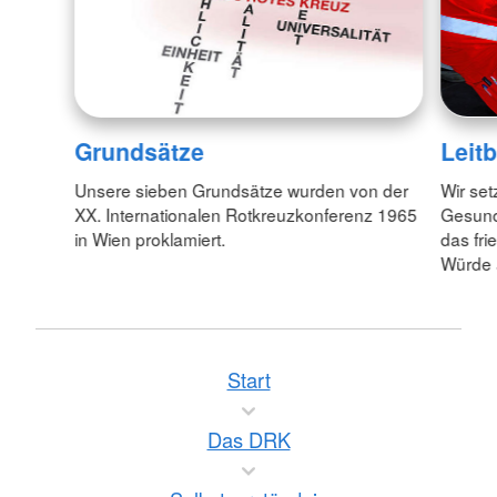
Grundsätze
Leitb
Unsere sieben Grundsätze wurden von der
Wir set
XX. Internationalen Rotkreuzkonferenz 1965
Gesund
in Wien proklamiert.
das fr
Würde 
Start
Das DRK