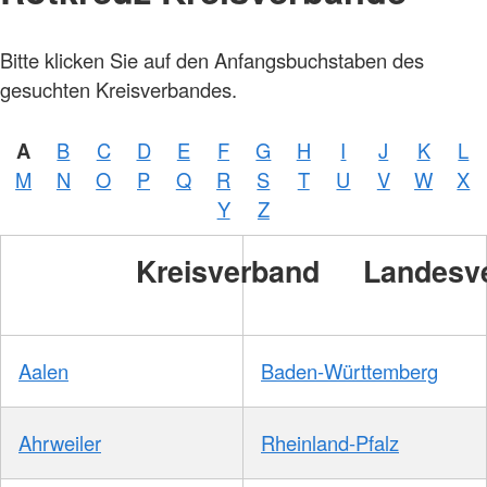
Bitte klicken Sie auf den Anfangsbuchstaben des
gesuchten Kreisverbandes.
A
B
C
D
E
F
G
H
I
J
K
L
M
N
O
P
Q
R
S
T
U
V
W
X
Y
Z
Kreisverband
Landesv
Aalen
Baden-Württemberg
Ahrweiler
Rheinland-Pfalz