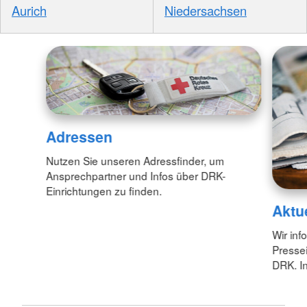
Aurich
Niedersachsen
Adressen
Nutzen Sie unseren Adressfinder, um
Ansprechpartner und Infos über DRK-
Einrichtungen zu finden.
Aktu
Wir inf
Pressei
DRK. In