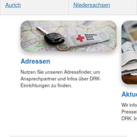
Aurich
Niedersachsen
Adressen
Nutzen Sie unseren Adressfinder, um
Ansprechpartner und Infos über DRK-
Einrichtungen zu finden.
Aktu
Wir inf
Pressei
DRK. In