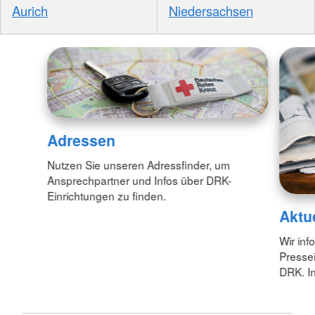
Aurich
Niedersachsen
Adressen
Nutzen Sie unseren Adressfinder, um
Ansprechpartner und Infos über DRK-
Einrichtungen zu finden.
Aktu
Wir inf
Pressei
DRK. In