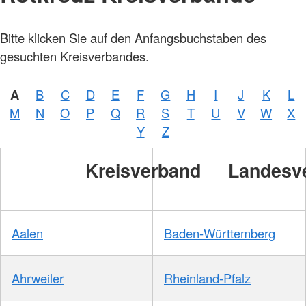
Bitte klicken Sie auf den Anfangsbuchstaben des
gesuchten Kreisverbandes.
A
B
C
D
E
F
G
H
I
J
K
L
M
N
O
P
Q
R
S
T
U
V
W
X
Y
Z
Kreisverband
Landesv
Aalen
Baden-Württemberg
Ahrweiler
Rheinland-Pfalz