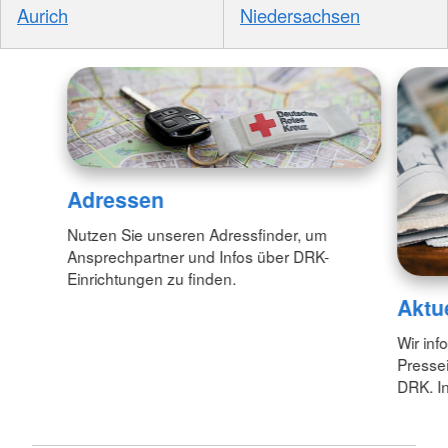
Aurich
Niedersachsen
Adressen
Nutzen Sie unseren Adressfinder, um
Ansprechpartner und Infos über DRK-
Einrichtungen zu finden.
Aktu
Wir inf
Pressei
DRK. In