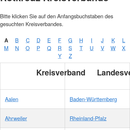
Bitte klicken Sie auf den Anfangsbuchstaben des
gesuchten Kreisverbandes.
A
B
C
D
E
F
G
H
I
J
K
L
M
N
O
P
Q
R
S
T
U
V
W
X
Y
Z
Kreisverband
Landesv
Aalen
Baden-Württemberg
Ahrweiler
Rheinland-Pfalz