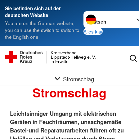
Sie befinden sich auf der
Sprache wechseln zu
deutschen Website
You are on the German website,
you can use the switch to switch to
Alles klar
the English one
Kreisverband
Lippstadt-Hellweg e. V.
in Erwitte
Stromschlag
Stromschlag
Leichtsinniger Umgang mit elektrischen
Geräten in Feuchträumen, unsachgemäße
Bastel-und Reparaturarbeiten führen oft zu
Unfällen und Verletzungen durch Strom.