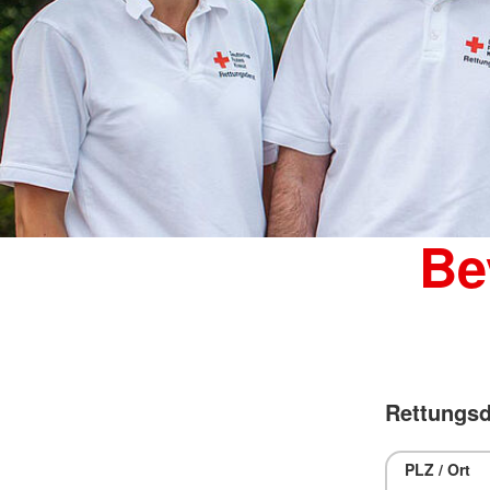
Be
Rettungsd
PLZ / Ort