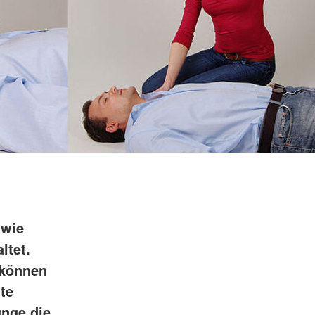
 wie
ltet.
 können
te
unge die