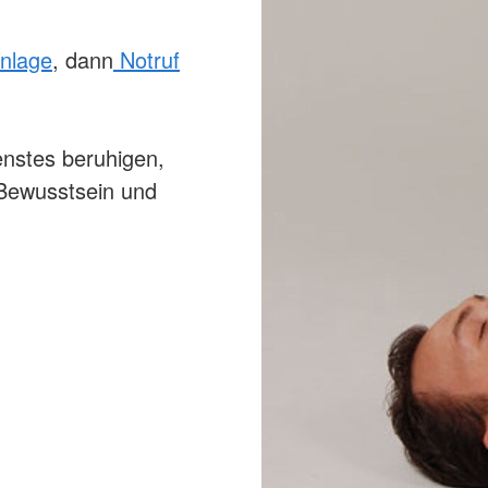
enlage
, dann
Notruf
enstes beruhigen,
 Bewusstsein und