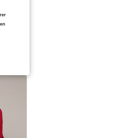
rer
nen