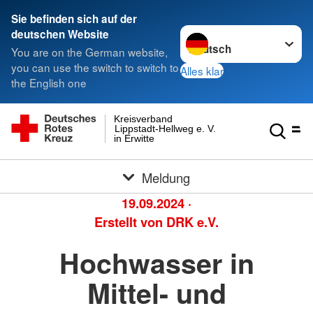
Sie befinden sich auf der
Sprache wechseln zu
deutschen Website
You are on the German website,
you can use the switch to switch to
Alles klar
the English one
Kreisverband
Lippstadt-Hellweg e. V.
in Erwitte
Meldung
19.09.2024
·
Erstellt von
DRK e.V.
Hochwasser in
Mittel- und