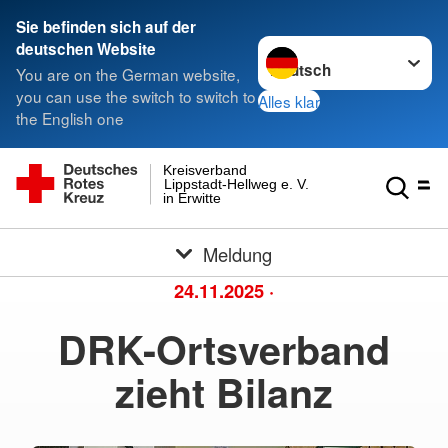
Sie befinden sich auf der
Sprache wechseln zu
deutschen Website
You are on the German website,
you can use the switch to switch to
Alles klar
the English one
Kreisverband
Lippstadt-Hellweg e. V.
in Erwitte
Meldung
24.11.2025
·
DRK-Ortsverband
zieht Bilanz