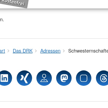
n.
art
Das DRK
Adressen
Schwesternschaft