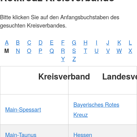
Bitte klicken Sie auf den Anfangsbuchstaben des
gesuchten Kreisverbandes.
A
B
C
D
E
F
G
H
I
J
K
L
M
N
O
P
Q
R
S
T
U
V
W
X
Y
Z
Kreisverband
Landesv
Bayerisches Rotes
Main-Spessart
Kreuz
Main-Taunus
Hessen