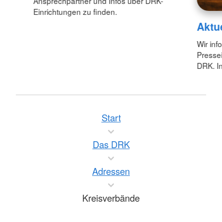
Ansprechpartner und Infos über DRK-
Einrichtungen zu finden.
Aktu
Wir inf
Pressei
DRK. In
Start
Das DRK
Adressen
Kreisverbände