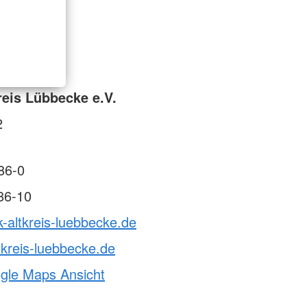
reis Lübbecke e.V.
2
86-0
86-10
k-altkreis-luebbecke.de
tkreis-luebbecke.de
ogle Maps Ansicht