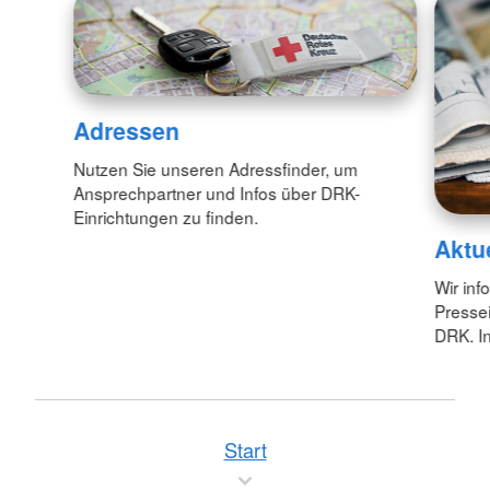
Adressen
Nutzen Sie unseren Adressfinder, um
Ansprechpartner und Infos über DRK-
Einrichtungen zu finden.
Aktu
Wir inf
Pressei
DRK. In
Start