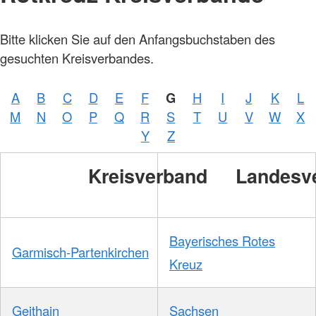
Bitte klicken Sie auf den Anfangsbuchstaben des
gesuchten Kreisverbandes.
A
B
C
D
E
F
G
H
I
J
K
L
M
N
O
P
Q
R
S
T
U
V
W
X
Y
Z
Kreisverband
Landesv
Bayerisches Rotes
Garmisch-Partenkirchen
Kreuz
Geithain
Sachsen