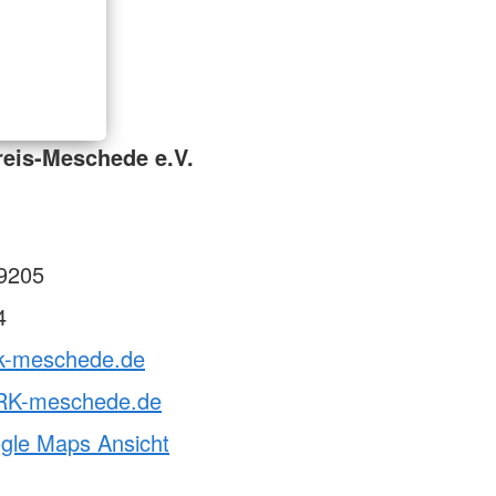
reis-Meschede e.V.
9205
4
rk-meschede.de
RK-meschede.de
ogle Maps Ansicht